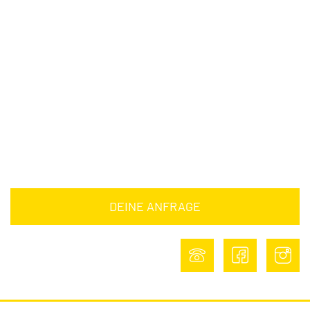
Antworten
Downloads
Barrierefreiheitserklärung
Impressum
Datenschutz
DEINE ANFRAGE
DEINE ANFRAGE