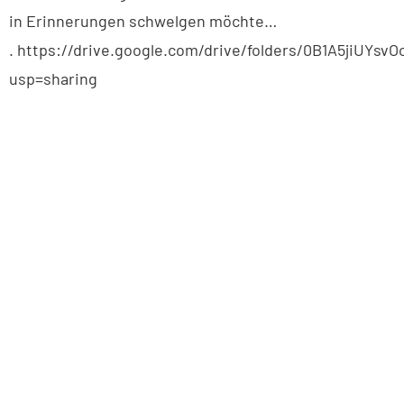
in Erinnerungen schwelgen möchte…
. https://drive.google.com/drive/folders/0B1A5jiUYs
usp=sharing
BUXTEHUDER SPORTVEREIN
Brillenburgsweg 27e
21614 Buxtehude
0 41 61 – 34 82
info@bsv-buxtehude.de
Fragen &