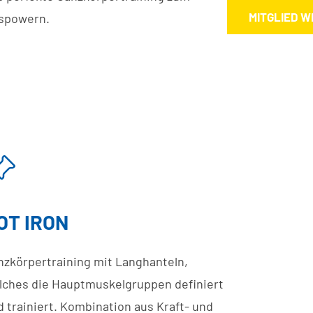
MITGLIED 
spowern.
OT IRON
nzkörpertraining mit Langhanteln,
lches die Hauptmuskelgruppen definiert
d trainiert. Kombination aus Kraft- und