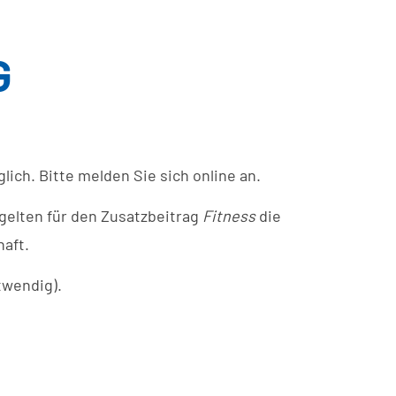
G
ich. Bitte melden Sie sich online an.
gelten für den Zusatzbeitrag
Fitness
die
aft.
twendig).