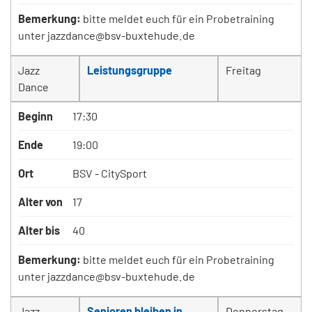
Bemerkung:
bitte meldet euch für ein Probetraining
unter jazzdance@bsv-buxtehude.de
Jazz
Leistungsgruppe
Freitag
Dance
Beginn
17:30
Ende
19:00
Ort
BSV - CitySport
Alter von
17
Alter bis
40
Bemerkung:
bitte meldet euch für ein Probetraining
unter jazzdance@bsv-buxtehude.de
Jazz
Senioren bleiben in
Donnerstag