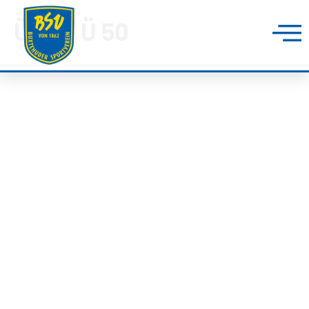
Ü 40/ Ü 50
BUXTEHUDER SPORTVEREIN
Brillenburgsweg 27e
21614 Buxtehude
0 41 61 – 34 82
info@bsv-buxtehude.de
Fragen &
Antworten