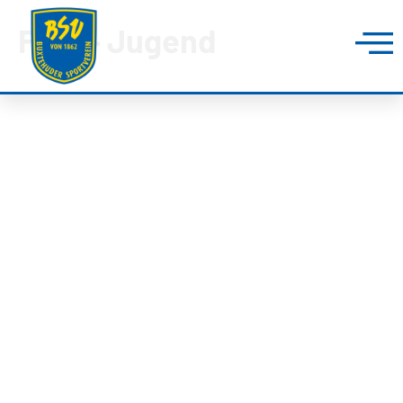
Flag – Jugend
BUXTEHUDER SPORTVEREIN
Brillenburgsweg 27e
21614 Buxtehude
0 41 61 – 34 82
info@bsv-buxtehude.de
Fragen &
Antworten