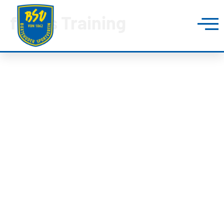
freies Training
BUXTEHUDER SPORTVEREIN
Brillenburgsweg 27e
21614 Buxtehude
0 41 61 – 34 82
info@bsv-buxtehude.de
Fragen &
Antworten