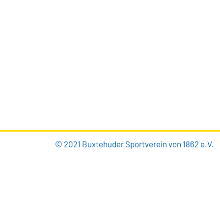
Brillenburgsweg 27e
21614 Buxtehude
0 41 61 – 34 82
info@bsv-buxtehude.de
© 2021 Buxtehuder Sportverein von 1862 e.V.