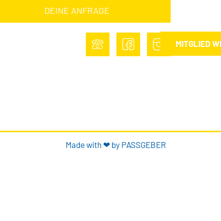
DEINE ANFRAGE
MITGLIED 
Made with ❤ by PASSGEBER