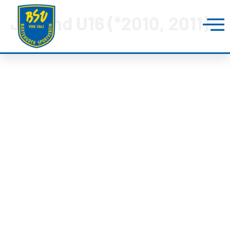
Jugend U16 (*2010, 2011)
BUXTEHUDER SPORTVEREIN
Brillenburgsweg 27e
21614 Buxtehude
0 41 61 – 34 82
info@bsv-buxtehude.de
Fragen &
Antworten