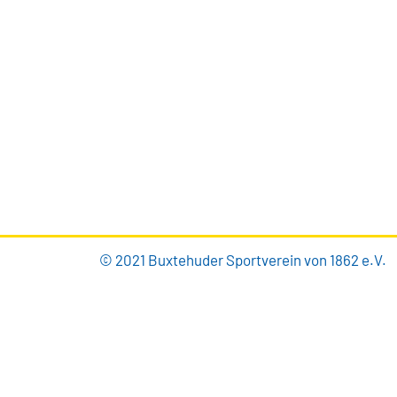
Brillenburgsweg 27e
21614 Buxtehude
0 41 61 – 34 82
info@bsv-buxtehude.de
© 2021 Buxtehuder Sportverein von 1862 e.V.