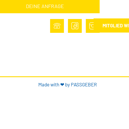
DEINE ANFRAGE
MITGLIED 
Made with ❤ by PASSGEBER