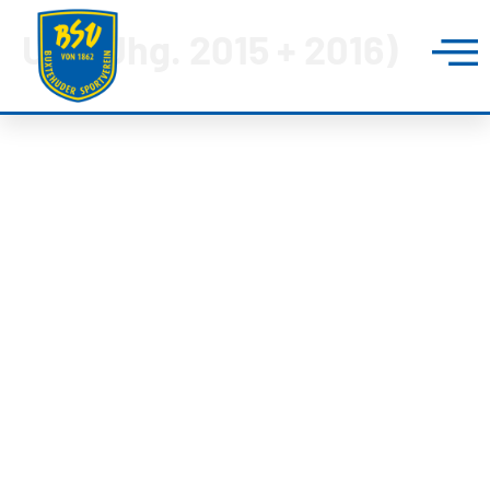
U12 (Jhg. 2015 + 2016)
BUXTEHUDER SPORTVEREIN
Brillenburgsweg 27e
21614 Buxtehude
0 41 61 – 34 82
info@bsv-buxtehude.de
Fragen &
Antworten