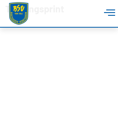
TG Langsprint
BUXTEHUDER SPORTVEREIN
Brillenburgsweg 27e
21614 Buxtehude
0 41 61 – 34 82
info@bsv-buxtehude.de
Fragen &
Antworten