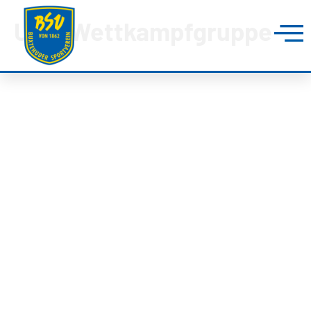
U16+ Wettkampfgruppe
BUXTEHUDER SPORTVEREIN
Brillenburgsweg 27e
21614 Buxtehude
0 41 61 – 34 82
info@bsv-buxtehude.de
Fragen &
Antworten