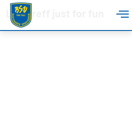
Lauftreff just for fun
BUXTEHUDER SPORTVEREIN
Brillenburgsweg 27e
21614 Buxtehude
0 41 61 – 34 82
info@bsv-buxtehude.de
Fragen &
Antworten