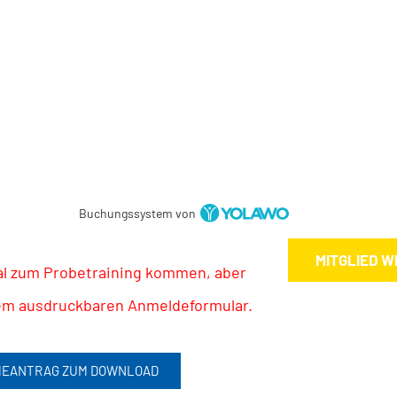
Buchungssystem von
MITGLIED 
Mal zum Probetraining kommen, aber
erem ausdruckbaren Anmeldeformular.
EANTRAG ZUM DOWNLOAD