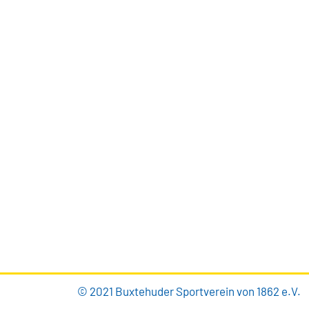
BUXTEHUDER SPORTVEREIN
Brillenburgsweg 27e
21614 Buxtehude
0 41 61 – 34 82
info@bsv-buxtehude.de
© 2021 Buxtehuder Sportverein von 1862 e.V.