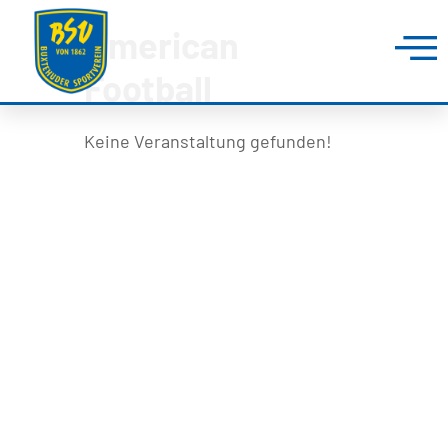
American
Football
Keine Veranstaltung gefunden!
BUXTEHUDER SPORTVEREIN
Brillenburgsweg 27e
21614 Buxtehude
0 41 61 – 34 82
info@bsv-buxtehude.de