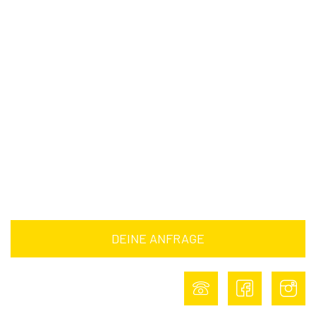
Fragen &
Antworten
Downloads
Barrierefreiheitserklärung
Impressum
Datenschutz
DEINE ANFRAGE
DEINE ANFRAGE