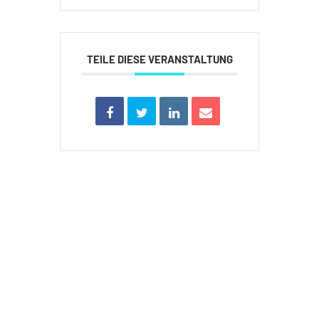
TEILE DIESE VERANSTALTUNG
BUXTEHUDER SPORTVEREIN
Brillenburgsweg 27e
21614 Buxtehude