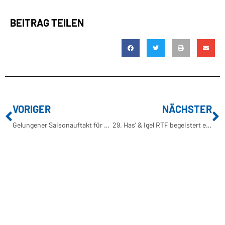
BEITRAG TEILEN
VORIGER
NÄCHSTER
Gelungener Saisonauftakt für BSV-Leichtathleten
29. Has’ & Igel RTF begeistert erneut zahlreiche Radsportfans
BUXTEHUDER SPORTVEREIN