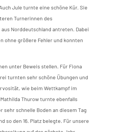
 Auch Jule turnte eine schöne Kür. Sie
iteren Turnerinnen des
 aus Norddeutschland antreten. Dabei
ten ohne größere Fehler und konnten
nen unter Beweis stellen. Für Fiona
e drei turnten sehr schöne Übungen und
Nervosität, wie beim Wettkampf im
Mathilda Thurow turnte ebenfalls
 der sehr schnelle Boden an diesem Tag
d so den 16. Platz belegte. Für unsere
rbereitung auf das nächste Jahr.