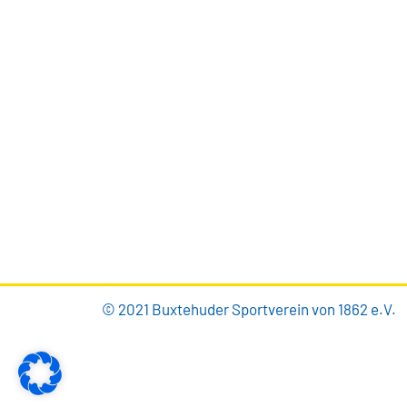
BUXTEHUDER SPORTVEREIN
Brillenburgsweg 27e
21614 Buxtehude
0 41 61 – 34 82
info@bsv-buxtehude.de
© 2021 Buxtehuder Sportverein von 1862 e.V.