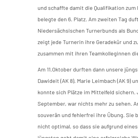
und schaffte damit die Qualifikation zum
belegte den 6. Platz. Am zweiten Tag du
Niedersächsischen Turnerbunds als Bun
zeigt jede Turnerin ihre Geradekür und z
zusammen mit ihren Teamkolleginnen di
Am 11.Oktober durften dann unsere jüng
Dawideit (AK 8), Marie Leimbach (AK 9) u
konnte sich Plätze im Mittelfeld sichern
September, war nichts mehr zu sehen. Am
souverän und fehlerfrei ihre Übung. Sie b
nicht optimal, so dass sie aufgrund eine
jüngsten geht damit eine erfolgreiche W