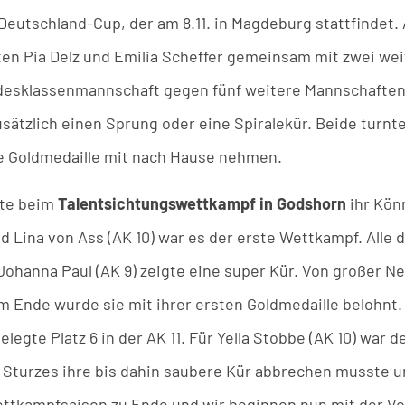
 Deutschland-Cup, der am 8.11. in Magdeburg stattfindet.
ften Pia Delz und Emilia Scheffer gemeinsam mit zwei we
desklassenmannschaft gegen fünf weitere Mannschaften
usätzlich einen Sprung oder eine Spiralekür. Beide turn
e Goldmedaille mit nach Hause nehmen.
ste beim
Talentsichtungswettkampf in Godshorn
ihr Kön
nd Lina von Ass (AK 10) war es der erste Wettkampf. All
. Johanna Paul (AK 9) zeigte eine super Kür. Von großer 
 Ende wurde sie mit ihrer ersten Goldmedaille belohnt. 
elegte Platz 6 in der AK 11. Für Yella Stobbe (AK 10) war
s Sturzes ihre bis dahin saubere Kür abbrechen musste un
ettkampfsaison zu Ende und wir beginnen nun mit der Vo