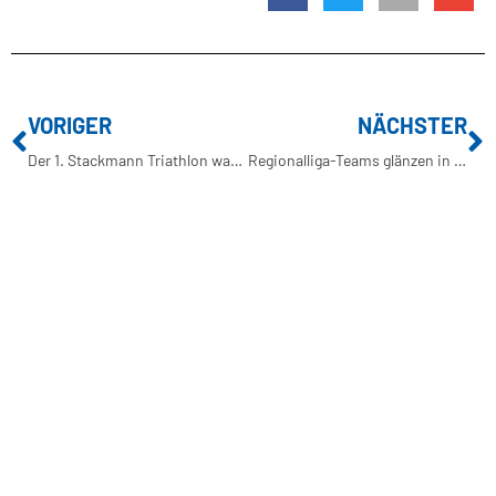
VORIGER
NÄCHSTER
Der 1. Stackmann Triathlon war ein voller Erfolg!
Regionalliga-Teams glänzen in Stuhr auf der Olympischen Distanz
BUXTEHUDER SPORTVEREIN
Brillenburgsweg 27e
21614 Buxtehude