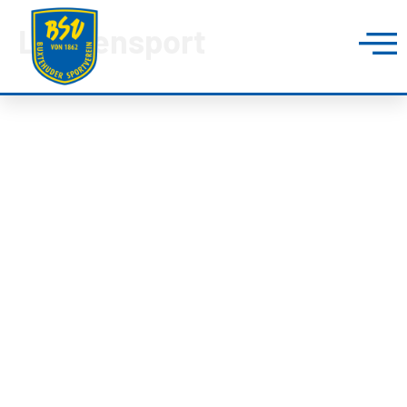
Lungensport
BUXTEHUDER SPORTVEREIN
Brillenburgsweg 27e
21614 Buxtehude
0 41 61 – 34 82
info@bsv-buxtehude.de
Fragen &
Antworten