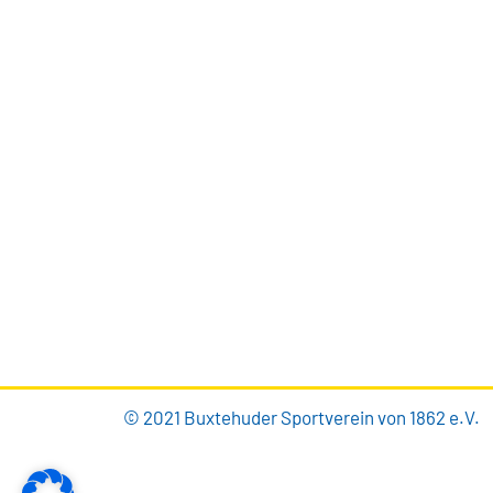
BUXTEHUDER SPORTVEREIN
Brillenburgsweg 27e
21614 Buxtehude
0 41 61 – 34 82
info@bsv-buxtehude.de
© 2021 Buxtehuder Sportverein von 1862 e.V.