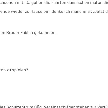
chsenen mit. Da gehen die Fahrten dann schon mal an die
de wieder zu Hause bin, denke ich manchmal: „Jetzt da
ßen Bruder Fabian gekommen.
ton zu spielen?
le des Schulzentrum Süd (Vereinsschläger stehen zur Verf