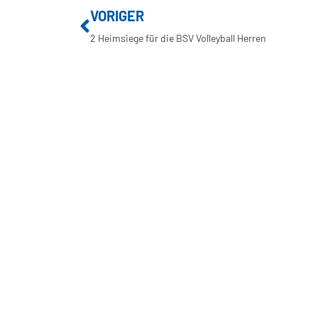
VORIGER
2 Heimsiege für die BSV Volleyball Herren
BUXTEHUDER SPORTVEREIN
Brillenburgsweg 27e
21614 Buxtehude
0 41 61 – 34 82