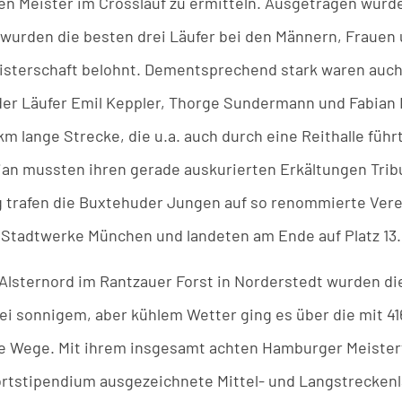
en Meister im Crosslauf zu ermitteln. Ausgetragen wur
 wurden die besten drei Läufer bei den Männern, Frauen 
isterschaft belohnt. Dementsprechend stark waren auch d
huder Läufer Emil Keppler, Thorge Sundermann und Fabia
km lange Strecke, die u.a. auch durch eine Reithalle führ
bian mussten ihren gerade auskurierten Erkältungen Trib
ng trafen die Buxtehuder Jungen auf so renommierte Ver
 Stadtwerke München und landeten am Ende auf Platz 13.
Alsternord im Rantzauer Forst in Norderstedt wurden d
ei sonnigem, aber kühlem Wetter ging es über die mit 
e Wege. Mit ihrem insgesamt achten Hamburger Meisterti
tstipendium ausgezeichnete Mittel- und Langstreckenlä