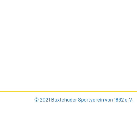
Brillenburgsweg 27e
21614 Buxtehude
0 41 61 – 34 82
info@bsv-buxtehude.de
© 2021 Buxtehuder Sportverein von 1862 e.V.