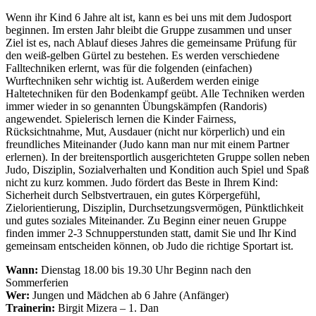
Wenn ihr Kind 6 Jahre alt ist, kann es bei uns mit dem Judosport
beginnen. Im ersten Jahr bleibt die Gruppe zusammen und unser
Ziel ist es, nach Ablauf dieses Jahres die gemeinsame Prüfung für
den weiß-gelben Gürtel zu bestehen. Es werden verschiedene
Falltechniken erlernt, was für die folgenden (einfachen)
Wurftechniken sehr wichtig ist. Außerdem werden einige
Haltetechniken für den Bodenkampf geübt. Alle Techniken werden
immer wieder in so genannten Übungskämpfen (Randoris)
angewendet. Spielerisch lernen die Kinder Fairness,
Rücksichtnahme, Mut, Ausdauer (nicht nur körperlich) und ein
freundliches Miteinander (Judo kann man nur mit einem Partner
erlernen). In der breitensportlich ausgerichteten Gruppe sollen neben
Judo, Disziplin, Sozialverhalten und Kondition auch Spiel und Spaß
nicht zu kurz kommen. Judo fördert das Beste in Ihrem Kind:
Sicherheit durch Selbstvertrauen, ein gutes Körpergefühl,
Zielorientierung, Disziplin, Durchsetzungsvermögen, Pünktlichkeit
und gutes soziales Miteinander. Zu Beginn einer neuen Gruppe
finden immer 2-3 Schnupperstunden statt, damit Sie und Ihr Kind
gemeinsam entscheiden können, ob Judo die richtige Sportart ist.
Wann:
Dienstag 18.00 bis 19.30 Uhr Beginn nach den
Sommerferien
Wer:
Jungen und Mädchen ab 6 Jahre (Anfänger)
Trainerin:
Birgit Mizera – 1. Dan